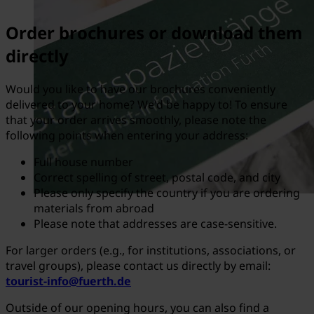
Order brochures or download them
directly
Would you like to have our brochures conveniently
delivered to your home? We'd be happy to! To ensure
that your order arrives smoothly, please note the
following points when entering your address:
Full house number
Correct spelling of street, postal code, and city
Please only specify the country if you are ordering
materials from abroad
Please note that addresses are case-sensitive.
For larger orders (e.g., for institutions, associations, or
travel groups), please contact us directly by email:
tourist-info@fuerth.de
Outside of our opening hours, you can also find a