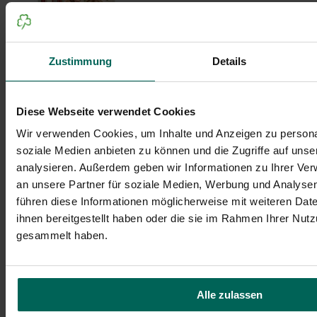
Zustimmung
Details
Die Broschüre „Lauschtour“ lädt ein, Fürth per
Audiotour zu entdecken. Kostenlos, flexibel
Diese Webseite verwendet Cookies
und offline nutzbar.
Wir verwenden Cookies, um Inhalte und Anzeigen zu personal
© Tourist-Information Fürth
soziale Medien anbieten zu können und die Zugriffe auf uns
Audio Tour
analysieren. Außerdem geben wir Informationen zu Ihrer Ve
an unsere Partner für soziale Medien, Werbung und Analysen
Hear and experience Fürth – with the free audio tour
führen diese Informationen möglicherweise mit weiteren Da
app. Flexible, usable offline, and full of exciting stories
ihnen bereitgestellt haben oder die sie im Rahmen Ihrer Nut
from the city's history. Just start, listen, and rediscover
gesammelt haben.
Fürth!
Download Flyer audio tour
Alle zulassen