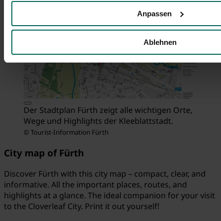
Anpassen
Ablehnen
Der Stadtplan Fürth zeigt alle wichtigen Orte,
Wege und Highlights der Kleeblattstadt.
© Tourist-Information Fürth
City map of Fürth
Discover Fürth with this city map – compact, clear, and
informative. All the important places, routes, and
highlights at a glance. The ideal companion for your visit
to the Cloverleaf City. Print it out yourself!