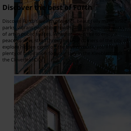
Discover the best of Fürth
Discover Fürth’s wealth of sights, beautifully maintained
parks, vibrant neighbourhoods, and unexpected works
of art in public spaces. Whether you’d like to enjoy a
peaceful view, stroll through green corners of the city, or
explore hidden gems off the beaten track, you’ll find
plenty of inspiration for your stay in the Kleeblattstadt –
the Cloverleaf City.