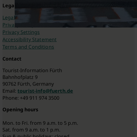
Legal
Legal Notice
Privacy Policy
Privacy Settings
Accessibility Statement
Terms and Conditions
Contact
Tourist-Information Fürth
Bahnhofplatz 9
90762 Fürth, Germany
Email:
tourist-info@fuerth.de
Phone: +49 911 974 3500
Opening hours
Mon. to Fri. from 9 a.m. to 5 p.m.
Sat. from 9 a.m. to 1 p.m.
Sun & public holidays: closed