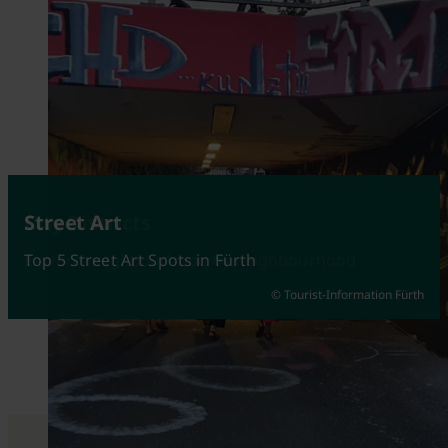
City Districts
Street Art
Explore neighbourhood by neighbourhood
Top 5 Street Art Spots in Fürth
© Tourist-Information Fürth
© Johannes Heuckeroth