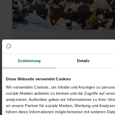
Zustimmung
Details
Diese Webseite verwendet Cookies
Wir verwenden Cookies, um Inhalte und Anzeigen zu personal
Sights
Viewpoints
Green Oases
soziale Medien anbieten zu können und die Zugriffe auf uns
analysieren. Außerdem geben wir Informationen zu Ihrer Ve
Fürth's top 10 sights
Fürth from above: 5 great viewpoints
Fürth’s top 5 green oases
an unsere Partner für soziale Medien, Werbung und Analysen
führen diese Informationen möglicherweise mit weiteren Da
© Tourist-Information Fürth
© Johannes Heuckeroth
© Sommertage