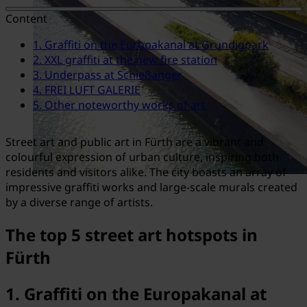
Content
1. Graffiti on the Europakanal at Grundigpark
2. XXL graffiti at the new fire station
3. Underpass at Schießanger
4. FREI LUFT GALERIE
5. Other noteworthy works of art
Street art and public art in Fürth are a vibrant and
colourful expression of urban culture, inspiring both
residents and visitors alike. The city boasts an array of
impressive graffiti works and large-scale murals created
by a diverse range of artists.
The top 5 street art hotspots in
Fürth
1. Graffiti on the Europakanal at