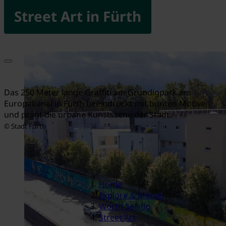
Street Art in Fürth
Das 250 Meter lange Graffiti am Grundigpark am
Europakanal in Fürth beeindruckt mit bunten Motiven
und prägt die urbane Kunstszene der Stadt.
© Stadt Fürth
Home
Explore & Marvel
Worth Seeing
Street Art