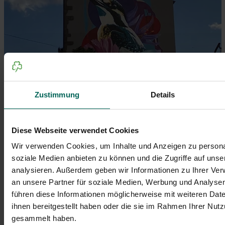
Zustimmung
Details
Diese Webseite verwendet Cookies
Wir verwenden Cookies, um Inhalte und Anzeigen zu personal
Das Hauswand-Graffiti in Fürth präsentiert einen
soziale Medien anbieten zu können und die Zugriffe auf uns
Eisvogel mit Blumen und bereichert die Freiluft-Galerie in
analysieren. Außerdem geben wir Informationen zu Ihrer Ve
der Südstadt künstlerisch.
an unsere Partner für soziale Medien, Werbung und Analysen
© Tourist-Information Fürth
führen diese Informationen möglicherweise mit weiteren Da
ihnen bereitgestellt haben oder die sie im Rahmen Ihrer Nut
gesammelt haben.