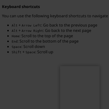
Keyboard shortcuts
You can use the following keyboard shortcuts to navigate
+
: Go back to the previous page
Alt
Arrow Left
Search
Search term...
+
: Go back to the next page
Alt
Arrow Right
: Scroll to the top of the page
Home
: Scroll to the bottom of the page
End
: Scroll down
Space
+
: Scroll up
Shift
Space