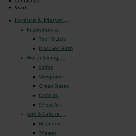
Contact us
Search
Explore & Marvel
Inspiration
Top 10 Lists
Discover Fürth
Worth Seeing
Sights
Viewpoints
Green Oases
Districts
Street Art
Arts & Culture
Museums
Theater