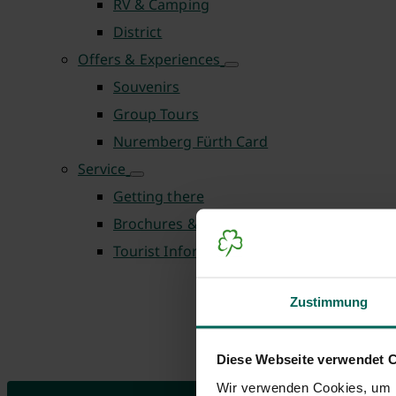
RV & Camping
District
Offers & Experiences
Souvenirs
Group Tours
Nuremberg Fürth Card
Service
Getting there
Brochures & Downloads
Tourist Information Centre
Zustimmung
Diese Webseite verwendet 
Wir verwenden Cookies, um I