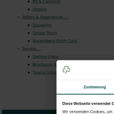
RV & Camping
District
Offers & Experiences
Souvenirs
Group Tours
Nuremberg Fürth Card
Service
Getting there
Brochures & Downloads
Tourist Information Centre
Zustimmung
Diese Webseite verwendet 
Wir verwenden Cookies, um I