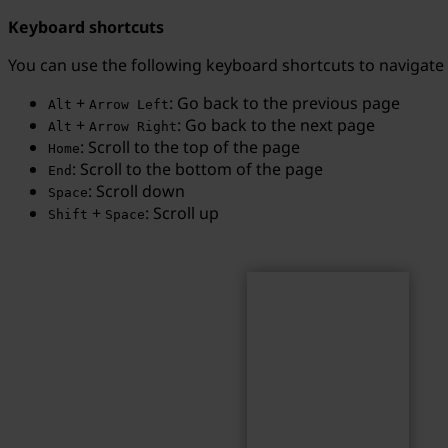
Keyboard shortcuts
You can use the following keyboard shortcuts to navigate
+
: Go back to the previous page
Alt
Arrow Left
Search
Search term...
+
: Go back to the next page
Alt
Arrow Right
: Scroll to the top of the page
Home
: Scroll to the bottom of the page
End
: Scroll down
Space
+
: Scroll up
Shift
Space