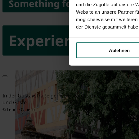
Something for everyone
und die Zugriffe auf unsere 
Website an unsere Partner fü
möglicherweise mit weiteren
der Dienste gesammelt habe
Experience & Enj
Ablehnen
In der Gustavstraße genießen zahlreiche Menschen bei So
und Gäste.
© Leonie Capello