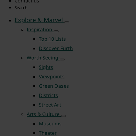
Contact us
Search
Explore & Marvel
Inspiration
Top 10 Lists
Discover Fürth
Worth Seeing
Sights
Viewpoints
Green Oases
Districts
Street Art
Arts & Culture
Museums
Theater