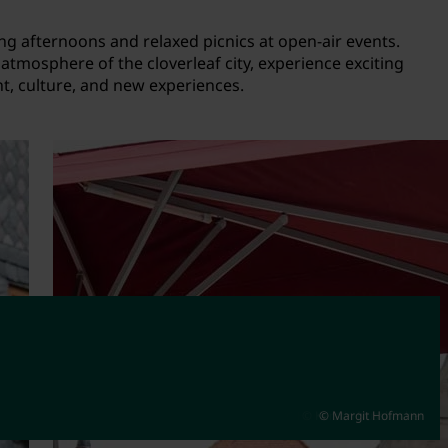
ing afternoons and relaxed picnics at open-air events.
e atmosphere of the cloverleaf city, experience exciting
nt, culture, and new experiences.
© Hans Joachim Winckler
© Kerstin Nussbächer
© Margit Hofmann