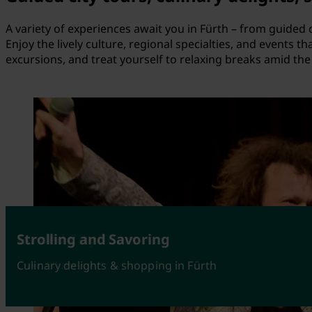
A variety of experiences await you in Fürth – from guided 
Enjoy the lively culture, regional specialties, and events t
excursions, and treat yourself to relaxing breaks amid th
Events
Guided City Tours
Strolling and Savoring
Highlights in Fürth
Over 50 themed tours
Culinary delights & shopping in Fürth