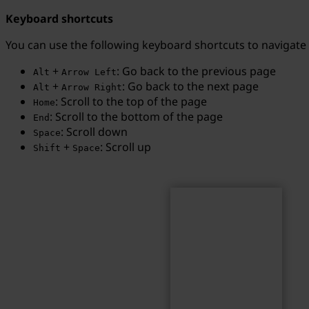
Keyboard shortcuts
You can use the following keyboard shortcuts to navigate
+
: Go back to the previous page
Alt
Arrow Left
Search
Search term...
+
: Go back to the next page
Alt
Arrow Right
: Scroll to the top of the page
Home
: Scroll to the bottom of the page
End
: Scroll down
Space
+
: Scroll up
Shift
Space