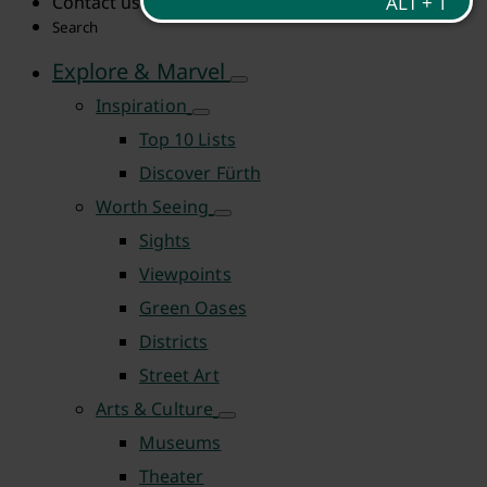
Contact us
Search
Explore & Marvel
Inspiration
Top 10 Lists
Discover Fürth
Worth Seeing
Sights
Viewpoints
Green Oases
Districts
Street Art
Arts & Culture
Museums
Theater