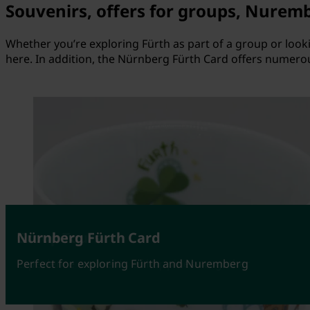
Souvenirs, offers for groups, Nurem
Whether you’re exploring Fürth as part of a group or looki
here. In addition, the Nürnberg Fürth Card offers numerous
Souvenirs
Group Tours
Nürnberg Fürth Card
Unique memories of Fürth
Experience moments of happiness together
Perfect for exploring Fürth and Nuremberg