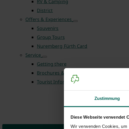
RV & Camping
District
Offers & Experiences
Souvenirs
Group Tours
Nuremberg Fürth Card
Service
Getting there
Brochures & Downloads
Tourist Information Centre
Zustimmung
Diese Webseite verwendet 
Wir verwenden Cookies, um I