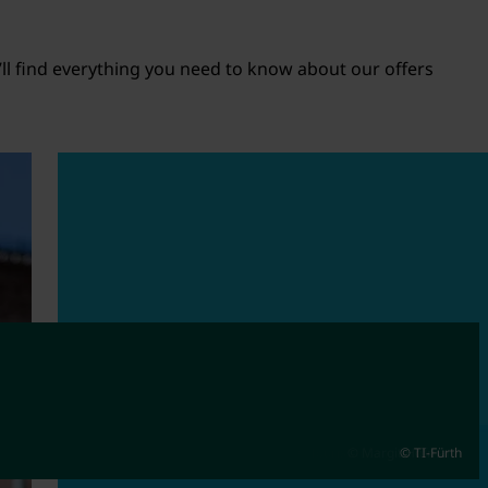
’ll find everything you need to know about our offers
© Tourist-Information Fürth
© Margit Hofmann
© TI-Fürth