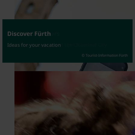
Attractions
Guided City Tours
Discover Fürth
Fürth at its best
Guided walking tours of the Cloverleaf City
Ideas for your vacation
© Tourist-Information Fürth
© Johannes Heuckeroth
© Kerstin Nussbächer