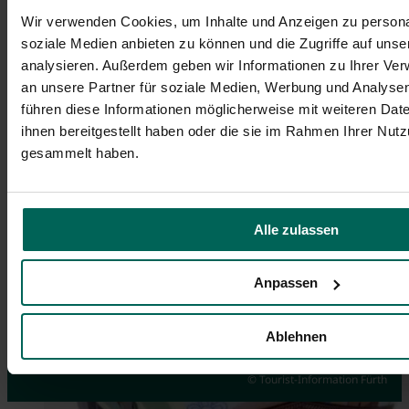
Wir verwenden Cookies, um Inhalte und Anzeigen zu personal
soziale Medien anbieten zu können und die Zugriffe auf uns
analysieren. Außerdem geben wir Informationen zu Ihrer Ve
an unsere Partner für soziale Medien, Werbung und Analysen
führen diese Informationen möglicherweise mit weiteren Da
ihnen bereitgestellt haben oder die sie im Rahmen Ihrer Nut
gesammelt haben.
Alle zulassen
Anpassen
Events
Guided City Tour via App
Souvenirs
Ablehnen
Highlights you don't want to miss
Discover Fürth on your own
Order online here
© Tourist-Information Fürth
© Hans-Joachim Winckler
© Tim Händel