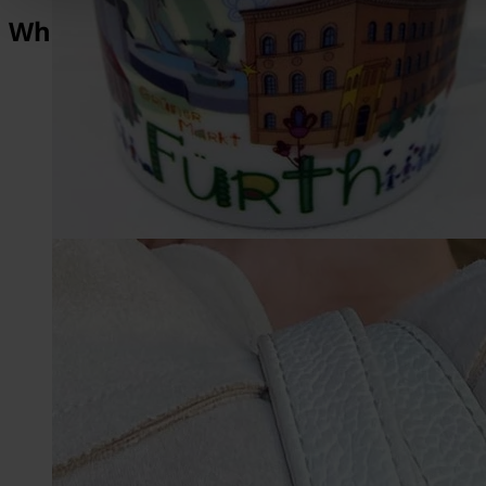
What makes Fürth so special?
1,014
Years of History
2,000
Architectural Monuments
1,500,000
Michaelis-Fair visitors
3