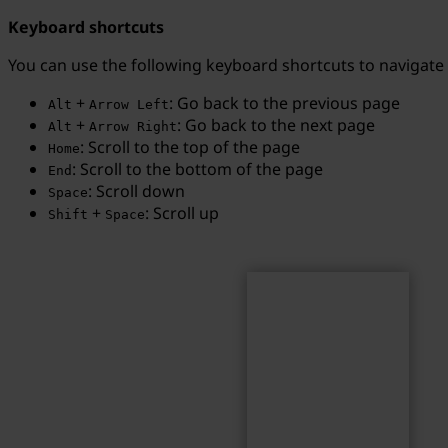
Keyboard shortcuts
You can use the following keyboard shortcuts to navigate
+
: Go back to the previous page
Alt
Arrow Left
Search
Search term...
+
: Go back to the next page
Alt
Arrow Right
: Scroll to the top of the page
Home
: Scroll to the bottom of the page
End
: Scroll down
Space
+
: Scroll up
Shift
Space