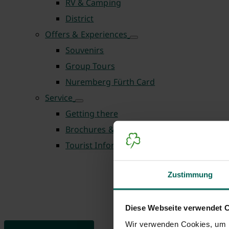
RV & Camping
District
Offers & Experiences
Souvenirs
Group Tours
Nuremberg Fürth Card
Service
Getting there
Brochures & Downloads
Tourist Information Centre
Zustimmung
Diese Webseite verwendet 
Wir verwenden Cookies, um I