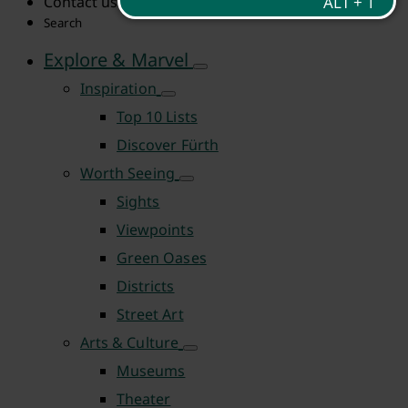
Contact us
Search
Explore & Marvel
Inspiration
Top 10 Lists
Discover Fürth
Worth Seeing
Sights
Viewpoints
Green Oases
Districts
Street Art
Arts & Culture
Museums
Theater