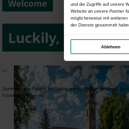
Welcome
und die Zugriffe auf unsere 
Website an unsere Partner fü
möglicherweise mit weiteren
der Dienste gesammelt habe
Luckily, there's F
Ablehnen
Sommerliche Pracht im Stadtpark Fürth: Der liebevoll gest
© Johanne Heuckeroth