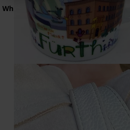
What makes Fürth so special?
1,014
Years of History
2,000
Architectural Monuments
1,500,000
Michaelis-Fair visitors
3