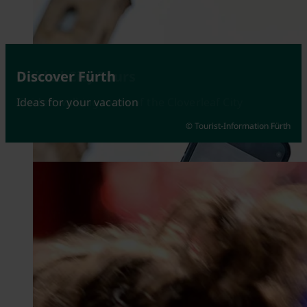
Attractions
Guided City Tours
Discover Fürth
Fürth at its best
Guided walking tours of the Cloverleaf City
Ideas for your vacation
© Tourist-Information Fürth
© Johannes Heuckeroth
© Kerstin Nussbächer