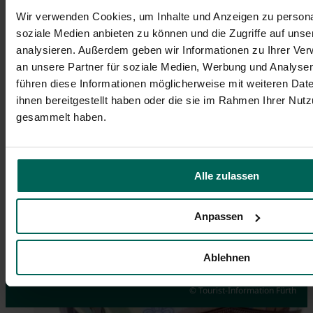
Wir verwenden Cookies, um Inhalte und Anzeigen zu personal
soziale Medien anbieten zu können und die Zugriffe auf uns
analysieren. Außerdem geben wir Informationen zu Ihrer Ve
an unsere Partner für soziale Medien, Werbung und Analysen
führen diese Informationen möglicherweise mit weiteren Da
ihnen bereitgestellt haben oder die sie im Rahmen Ihrer Nut
gesammelt haben.
Alle zulassen
Anpassen
Events
Guided City Tour via App
Souvenirs
Ablehnen
Highlights you don't want to miss
Discover Fürth on your own
Order online here
© Tourist-Information Fürth
© Hans-Joachim Winckler
© Tim Händel