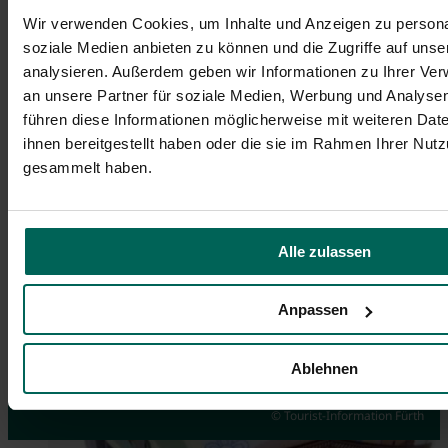
Wir verwenden Cookies, um Inhalte und Anzeigen zu personal
soziale Medien anbieten zu können und die Zugriffe auf uns
analysieren. Außerdem geben wir Informationen zu Ihrer Ve
an unsere Partner für soziale Medien, Werbung und Analysen
führen diese Informationen möglicherweise mit weiteren Da
ihnen bereitgestellt haben oder die sie im Rahmen Ihrer Nut
gesammelt haben.
Alle zulassen
Anpassen
Events
Guided City Tour via App
Souvenirs
Ablehnen
Highlights you don't want to miss
Discover Fürth on your own
Order online here
© Tourist-Information Fürth
© Hans-Joachim Winckler
© Tim Händel