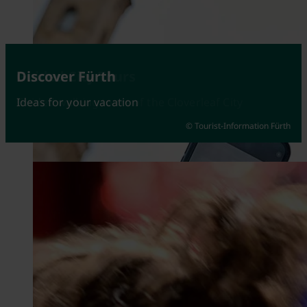
Attractions
Guided City Tours
Discover Fürth
Fürth at its best
Guided walking tours of the Cloverleaf City
Ideas for your vacation
© Tourist-Information Fürth
© Johannes Heuckeroth
© Kerstin Nussbächer