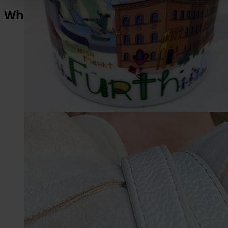
What makes Fürth so special?
1,014
Years of History
2,000
Architectural Monuments
1,500,000
Michaelis-Fair visitors
3