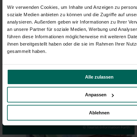
Wir verwenden Cookies, um Inhalte und Anzeigen zu personal
soziale Medien anbieten zu können und die Zugriffe auf uns
analysieren. Außerdem geben wir Informationen zu Ihrer Ve
an unsere Partner für soziale Medien, Werbung und Analysen
führen diese Informationen möglicherweise mit weiteren Da
ihnen bereitgestellt haben oder die sie im Rahmen Ihrer Nut
gesammelt haben.
Alle zulassen
Anpassen
Events
Guided City Tour via App
Souvenirs
Ablehnen
Highlights you don't want to miss
Discover Fürth on your own
Order online here
© Tourist-Information Fürth
© Hans-Joachim Winckler
© Tim Händel