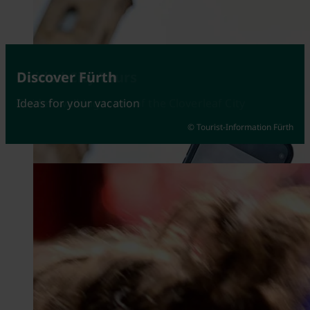
Attractions
Guided City Tours
Discover Fürth
Fürth at its best
Guided walking tours of the Cloverleaf City
Ideas for your vacation
© Tourist-Information Fürth
© Johannes Heuckeroth
© Kerstin Nussbächer