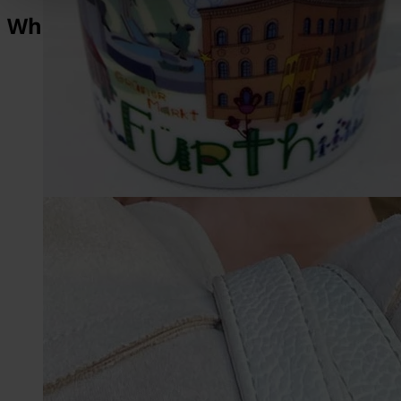
What makes Fürth so special?
1,013
Years of History
2,000
Architectural Monuments
1,500,000
Michaelis-Fair visitors
3