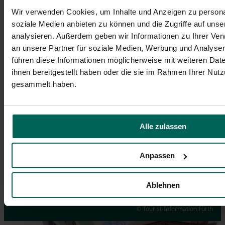
Wir verwenden Cookies, um Inhalte und Anzeigen zu personal
soziale Medien anbieten zu können und die Zugriffe auf uns
analysieren. Außerdem geben wir Informationen zu Ihrer Ve
an unsere Partner für soziale Medien, Werbung und Analysen
führen diese Informationen möglicherweise mit weiteren Da
ihnen bereitgestellt haben oder die sie im Rahmen Ihrer Nut
gesammelt haben.
Alle zulassen
Anpassen
Events
Guided City Tour via App
Souvenirs
Ablehnen
Highlights you don't want to miss
Discover Fürth on your own
Order online here
© Tourist-Information Fürth
© Hans-Joachim Winckler
© Tim Händel