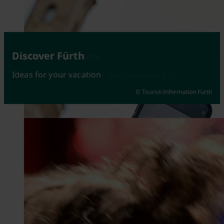
Attractions
Guided City Tours
Discover Fürth
Fürth at its best
Guided walking tours of the Cloverleaf City
Ideas for your vacation
© Tourist-Information Fürth
© Johannes Heuckeroth
© Kerstin Nussbächer