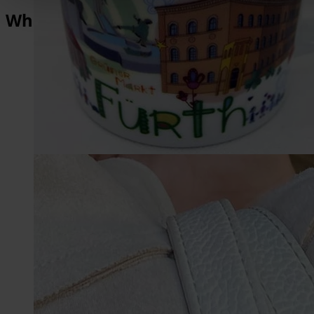
What makes Fürth so special?
1,013
Years of History
2,000
Architectural Monuments
1,500,000
Michaelis-Fair visitors
3