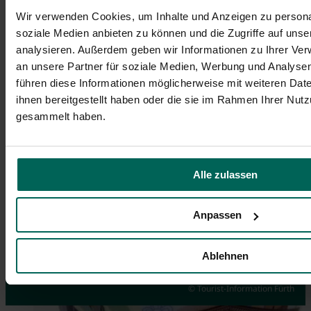
Wir verwenden Cookies, um Inhalte und Anzeigen zu personal
soziale Medien anbieten zu können und die Zugriffe auf uns
analysieren. Außerdem geben wir Informationen zu Ihrer Ve
an unsere Partner für soziale Medien, Werbung und Analysen
führen diese Informationen möglicherweise mit weiteren Da
ihnen bereitgestellt haben oder die sie im Rahmen Ihrer Nut
gesammelt haben.
Alle zulassen
Anpassen
Events
Guided City Tour via App
Souvenirs
Ablehnen
Highlights you don't want to miss
Discover Fürth on your own
Order online here
© Tourist-Information Fürth
© Hans-Joachim Winckler
© Tim Händel