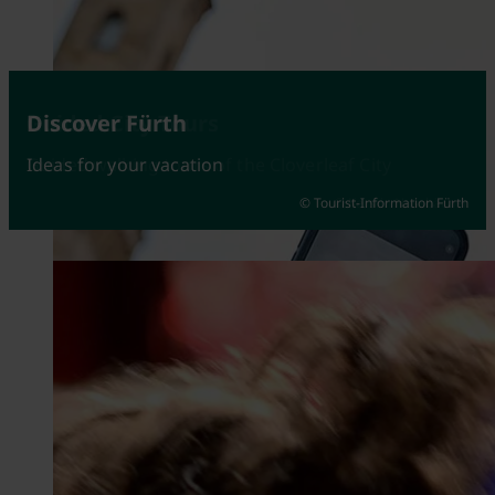
Attractions
Guided City Tours
Discover Fürth
Fürth at its best
Guided walking tours of the Cloverleaf City
Ideas for your vacation
© Tourist-Information Fürth
© Johannes Heuckeroth
© Kerstin Nussbächer