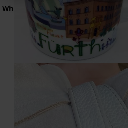
What makes Fürth so special?
1,013
Years of History
2,000
Architectural Monuments
1,500,000
Michaelis-Fair visitors
3