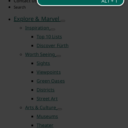
Contact us
Search
Explore & Marvel
Inspiration
Top 10 Lists
Discover Fürth
Worth Seeing
Sights
Viewpoints
Green Oases
Districts
Street Art
Arts & Culture
Museums
Theater