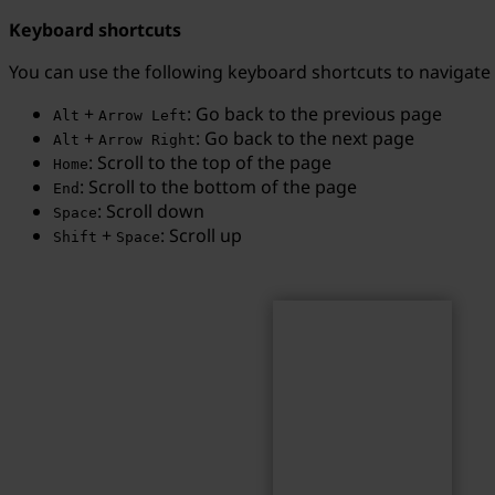
Keyboard shortcuts
You can use the following keyboard shortcuts to navigate
+
: Go back to the previous page
Alt
Arrow Left
Search
Search term...
+
: Go back to the next page
Alt
Arrow Right
: Scroll to the top of the page
Home
: Scroll to the bottom of the page
End
: Scroll down
Space
+
: Scroll up
Shift
Space