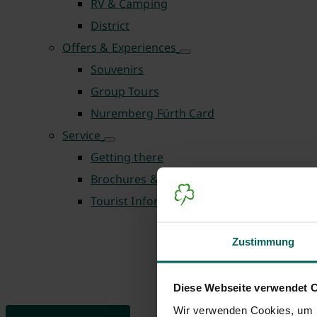
RV & Camping
District
Offers & Experiences
Souvenirs
Group Tours
Nuremberg Fürth Card
Service
Getting there
Brochures & Downloads
Tourist Information Centre
Zustimmung
Diese Webseite verwendet 
Wir verwenden Cookies, um I