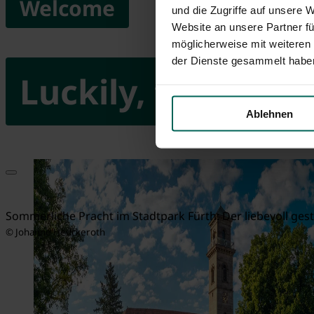
Welcome
und die Zugriffe auf unsere 
Website an unsere Partner fü
möglicherweise mit weiteren
der Dienste gesammelt habe
Luckily, there's F
Ablehnen
Sommerliche Pracht im Stadtpark Fürth: Der liebevoll gest
© Johanne Heuckeroth