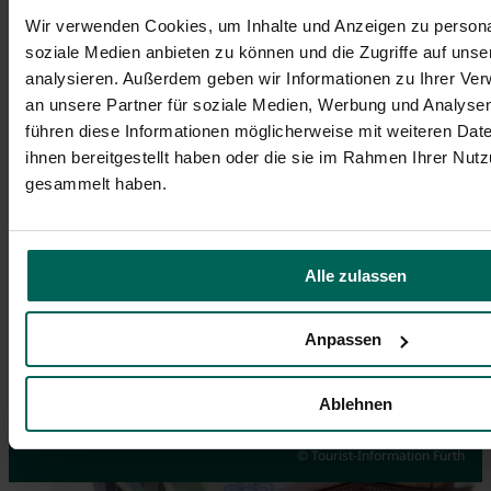
Wir verwenden Cookies, um Inhalte und Anzeigen zu personal
soziale Medien anbieten zu können und die Zugriffe auf uns
analysieren. Außerdem geben wir Informationen zu Ihrer Ve
an unsere Partner für soziale Medien, Werbung und Analysen
führen diese Informationen möglicherweise mit weiteren Da
ihnen bereitgestellt haben oder die sie im Rahmen Ihrer Nut
gesammelt haben.
Alle zulassen
Anpassen
Events
Guided City Tour via App
Souvenirs
Ablehnen
Highlights you don't want to miss
Discover Fürth on your own
Order online here
© Tourist-Information Fürth
© Hans-Joachim Winckler
© Tim Händel