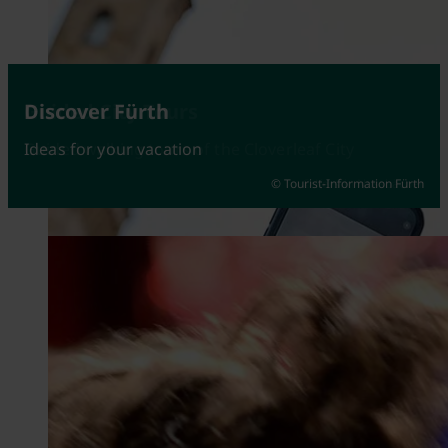
Attractions
Guided City Tours
Discover Fürth
Fürth at its best
Guided walking tours of the Cloverleaf City
Ideas for your vacation
© Tourist-Information Fürth
© Johannes Heuckeroth
© Kerstin Nussbächer