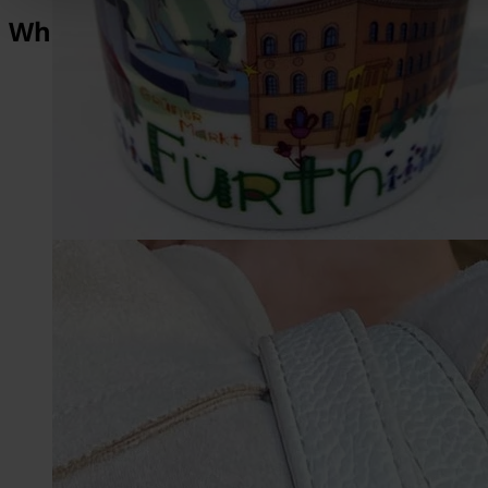
What makes Fürth so special?
1,018
Years of History
2,000
Architectural Monuments
1,500,000
Michaelis-Fair visitors
3