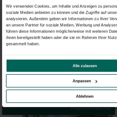
Wir verwenden Cookies, um Inhalte und Anzeigen zu personal
soziale Medien anbieten zu können und die Zugriffe auf uns
analysieren. Außerdem geben wir Informationen zu Ihrer Ve
an unsere Partner für soziale Medien, Werbung und Analysen
führen diese Informationen möglicherweise mit weiteren Da
ihnen bereitgestellt haben oder die sie im Rahmen Ihrer Nut
gesammelt haben.
Alle zulassen
Anpassen
Events
Guided City Tour via App
Souvenirs
Ablehnen
Highlights you don't want to miss
Discover Fürth on your own
Order online here
© Tourist-Information Fürth
© Hans-Joachim Winckler
© Tim Händel