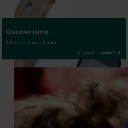
Attractions
Guided City Tours
Discover Fürth
Fürth at its best
Guided walking tours of the Cloverleaf City
Ideas for your vacation
© Tourist-Information Fürth
© Johannes Heuckeroth
© Kerstin Nussbächer