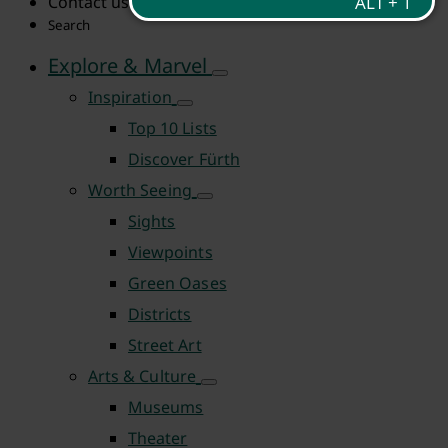
Contact us
Search
Explore & Marvel
Inspiration
Top 10 Lists
Discover Fürth
Worth Seeing
Sights
Viewpoints
Green Oases
Districts
Street Art
Arts & Culture
Museums
Theater