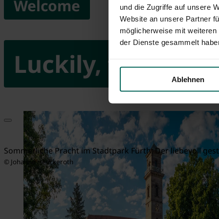
Welcome
und die Zugriffe auf unsere 
Website an unsere Partner fü
möglicherweise mit weiteren
der Dienste gesammelt habe
Luckily, there's F
Ablehnen
Sommerliche Pracht im Stadtpark Fürth: Der liebevoll gest
© Johanne Heuckeroth