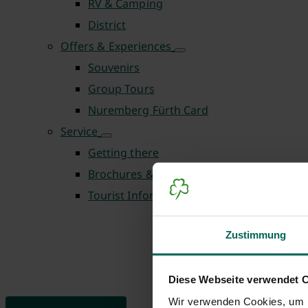
RV & Camping
District
Offers & Experiences
Souvenirs
Group Tours
Nuremberg Fürth Card
Service
Getting there
Brochures & Downloads
Tourist Information Centre
Zustimmung
Diese Webseite verwendet 
Wir verwenden Cookies, um I