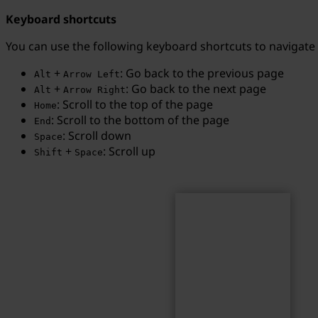
Keyboard shortcuts
You can use the following keyboard shortcuts to navigate
+
: Go back to the previous page
Alt
Arrow Left
Search
Search term...
+
: Go back to the next page
Alt
Arrow Right
: Scroll to the top of the page
Home
: Scroll to the bottom of the page
End
: Scroll down
Space
+
: Scroll up
Shift
Space